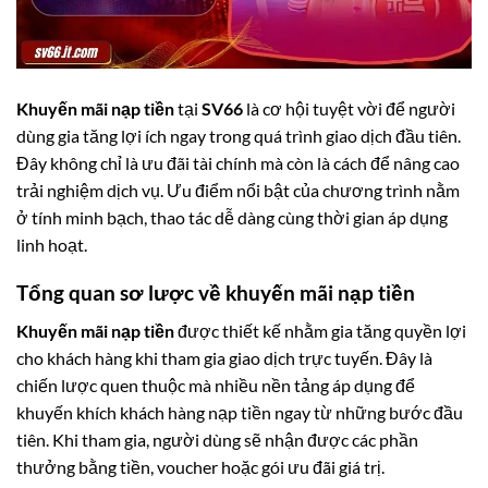
Khuyến mãi nạp tiền
tại
SV66
là cơ hội tuyệt vời để người
dùng gia tăng lợi ích ngay trong quá trình giao dịch đầu tiên.
Đây không chỉ là ưu đãi tài chính mà còn là cách để nâng cao
trải nghiệm dịch vụ. Ưu điểm nổi bật của chương trình nằm
ở tính minh bạch, thao tác dễ dàng cùng thời gian áp dụng
linh hoạt.
Tổng quan sơ lược về khuyến mãi nạp tiền
Khuyến mãi nạp tiền
được thiết kế nhằm gia tăng quyền lợi
cho khách hàng khi tham gia giao dịch trực tuyến. Đây là
chiến lược quen thuộc mà nhiều nền tảng áp dụng để
khuyến khích khách hàng nạp tiền ngay từ những bước đầu
tiên. Khi tham gia, người dùng sẽ nhận được các phần
thưởng bằng tiền, voucher hoặc gói ưu đãi giá trị.