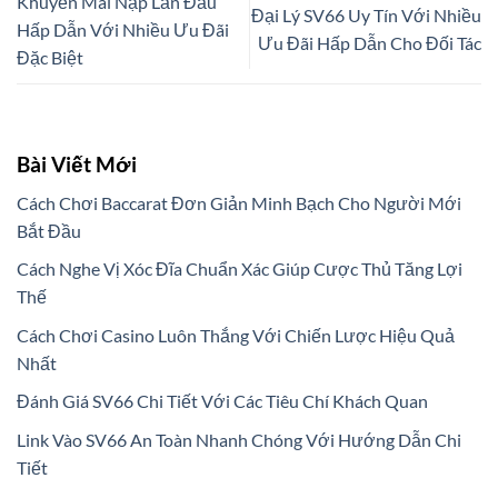
Khuyến Mãi Nạp Lần Đầu
Đại Lý SV66 Uy Tín Với Nhiều
Hấp Dẫn Với Nhiều Ưu Đãi
Ưu Đãi Hấp Dẫn Cho Đối Tác
Đặc Biệt
Bài Viết Mới
Cách Chơi Baccarat Đơn Giản Minh Bạch Cho Người Mới
Bắt Đầu
Cách Nghe Vị Xóc Đĩa Chuẩn Xác Giúp Cược Thủ Tăng Lợi
Thế
Cách Chơi Casino Luôn Thắng Với Chiến Lược Hiệu Quả
Nhất
Đánh Giá SV66 Chi Tiết Với Các Tiêu Chí Khách Quan
Link Vào SV66 An Toàn Nhanh Chóng Với Hướng Dẫn Chi
Tiết