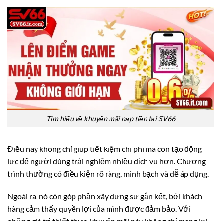
Tìm hiểu về khuyến mãi nạp tiền tại SV66
Điều này không chỉ giúp tiết kiệm chi phí mà còn tạo động
lực để người dùng trải nghiệm nhiều dịch vụ hơn. Chương
trình thường có điều kiện rõ ràng, minh bạch và dễ áp dụng.
Ngoài ra, nó còn góp phần xây dựng sự gắn kết, bởi khách
hàng cảm thấy quyền lợi của mình được đảm bảo. Với
những giá trị thiết thực, khuyến mãi này không chỉ mang lại