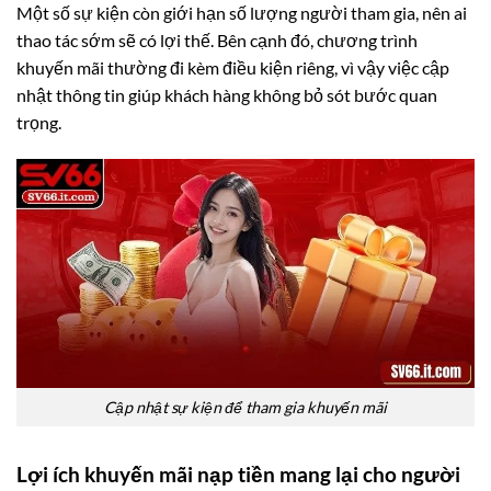
Một số sự kiện còn giới hạn số lượng người tham gia, nên ai
thao tác sớm sẽ có lợi thế. Bên cạnh đó, chương trình
khuyến mãi thường đi kèm điều kiện riêng, vì vậy việc cập
nhật thông tin giúp khách hàng không bỏ sót bước quan
trọng.
Cập nhật sự kiện để tham gia khuyến mãi
Lợi ích khuyến mãi nạp tiền mang lại cho người