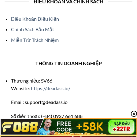
ĐIỀU KHOẢN VÀ CHÍNH SÁCH
Điều Khoản Điều Kiện
Chính Sách Bảo Mật
Miễn Trừ Trách Nhiệm
THÔNG TIN DOANH NGHIỆP
Thương hiệu: SV66
Website:
https://deadass.io/
Email:
support@deadass.io
Số điện thoại: (+84) 0937 661 688
Địa chỉ: 23/5 Nguyễn Thượng Hiền, Phường 5, Phú