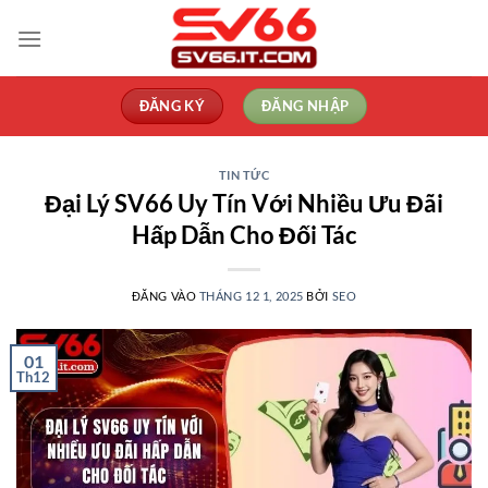
Bỏ
qua
nội
dung
ĐĂNG KÝ
ĐĂNG NHẬP
TIN TỨC
Đại Lý SV66 Uy Tín Với Nhiều Ưu Đãi
Hấp Dẫn Cho Đối Tác
ĐĂNG VÀO
THÁNG 12 1, 2025
BỞI
SEO
01
Th12