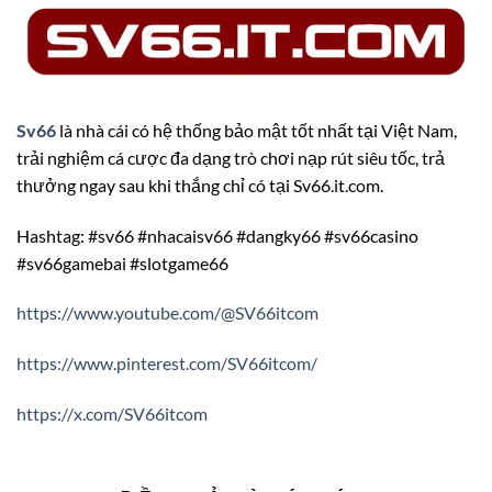
Sv66
là nhà cái có hệ thống bảo mật tốt nhất tại Việt Nam,
trải nghiệm cá cược đa dạng trò chơi nạp rút siêu tốc, trả
thưởng ngay sau khi thắng chỉ có tại Sv66.it.com.
Hashtag: #sv66 #nhacaisv66 #dangky66 #sv66casino
#sv66gamebai #slotgame66
https://www.youtube.com/@SV66itcom
https://www.pinterest.com/SV66itcom/
https://x.com/SV66itcom